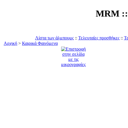
MRM :: 
Λίστα των άλμπουμς
::
Τελευταίες προσθήκες
::
Τε
Αρχική
>
Καιρικά Φαινόμενα