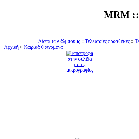
MRM :: 
Λίστα των άλμπουμς
::
Τελευταίες προσθήκες
::
Τε
Αρχική
>
Καιρικά Φαινόμενα