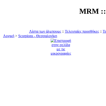
MRM :: 
Λίστα των άλμπουμς
::
Τελευταίες προσθήκες
::
Τε
Αρχική
>
Scorpions - Θεσσαλονίκη