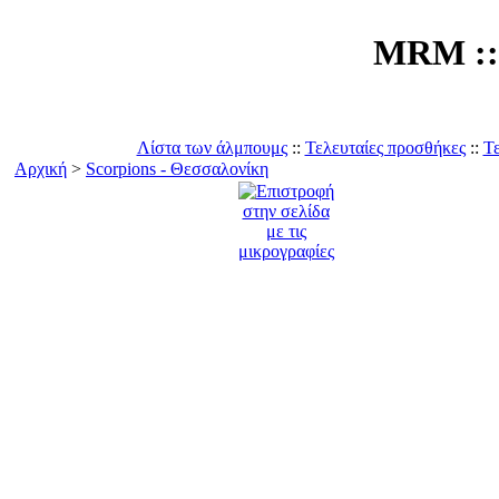
MRM :: 
Λίστα των άλμπουμς
::
Τελευταίες προσθήκες
::
Τε
Αρχική
>
Scorpions - Θεσσαλονίκη