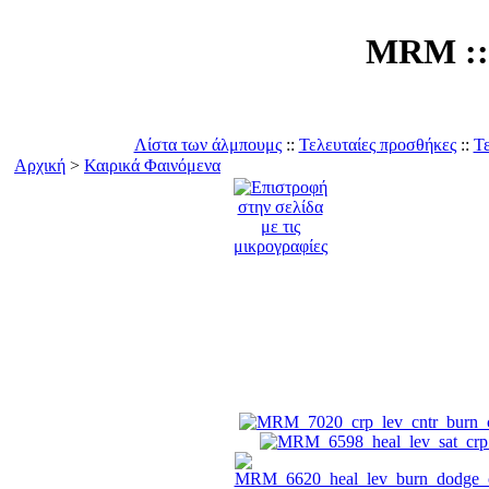
MRM :: 
Λίστα των άλμπουμς
::
Τελευταίες προσθήκες
::
Τε
Αρχική
>
Καιρικά Φαινόμενα