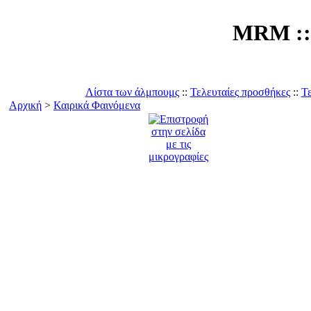
MRM :: 
Λίστα των άλμπουμς
::
Τελευταίες προσθήκες
::
Τε
Αρχική
>
Καιρικά Φαινόμενα