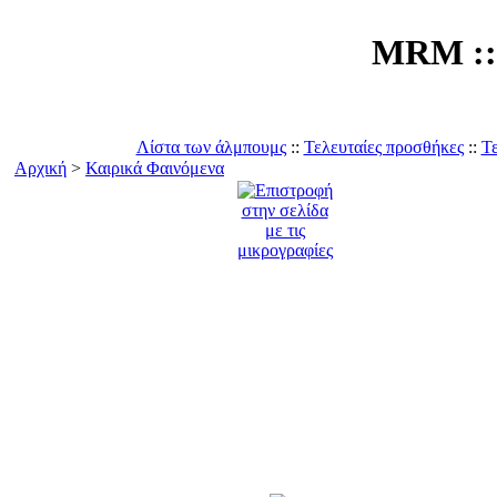
MRM :: 
Λίστα των άλμπουμς
::
Τελευταίες προσθήκες
::
Τε
Αρχική
>
Καιρικά Φαινόμενα